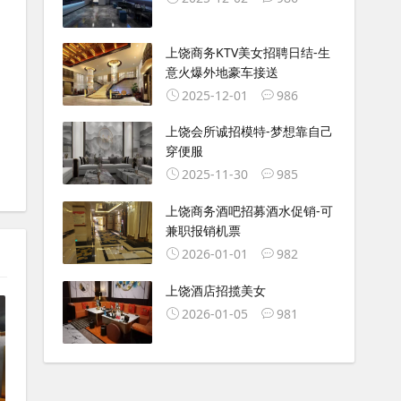
上饶商务KTV美女招聘日结-生
意火爆外地豪车接送
2025-12-01
986
上饶会所诚招模特-梦想靠自己
穿便服
2025-11-30
985
上饶商务酒吧招募酒水促销-可
兼职报销机票
2026-01-01
982
上饶酒店招揽美女
2026-01-05
981