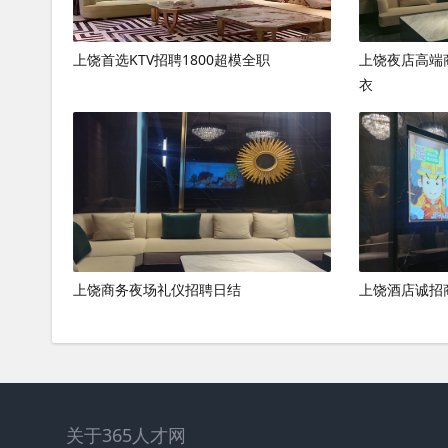
上饶首选KTV招聘1800超模全职
上饶夜店高端
衣
上饶商务夜场礼仪招聘日结
上饶酒店诚招
关于365人才网