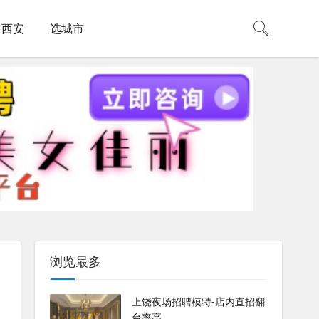
西安
选城市
浏览最多
上饶夜场招聘模特-店内直招翻
台率高