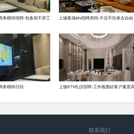
商务模特招聘-包食宿不穿工
上饶夜场ktv招聘房间-不压不扣来去自由
商务模特日结
上饶KTV礼仪招聘-工作氛围好客户素质
联系我们