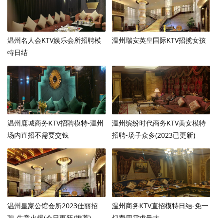
温州名人会KTV娱乐会所招聘模
温州瑞安英皇国际KTV招揽女孩
特日结
温州鹿城商务KTV招聘模特-温州
温州缤纷时代商务KTV美女模特
场内直招不需要交钱
招聘-场子众多(2023已更新)
温州皇家公馆会所2023佳丽招
温州商务KTV直招模特日结-免一
聘-生意火爆(今日更新/推荐)
切费用需求量大