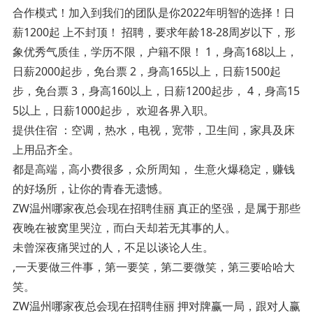
合作模式！加入到我们的团队是你2022年明智的选择！日
薪1200起 上不封顶！ 招聘，要求年龄18-28周岁以下，形
象优秀气质佳，学历不限，户籍不限！ 1，身高168以上，
日薪2000起步，免台票 2，身高165以上，日薪1500起
步，免台票 3，身高160以上，日薪1200起步， 4，身高15
5以上，日薪1000起步， 欢迎各界入职。
提供住宿 ：空调，热水，电视，宽带，卫生间，家具及床
上用品齐全。
都是高端，高小费很多，众所周知， 生意火爆稳定，赚钱
的好场所，让你的青春无遗憾。
ZW温州哪家夜总会现在招聘佳丽 真正的坚强，是属于那些
夜晚在被窝里哭泣，而白天却若无其事的人。
未曾深夜痛哭过的人，不足以谈论人生。
,一天要做三件事，第一要笑，第二要微笑，第三要哈哈大
笑。
ZW温州哪家夜总会现在招聘佳丽 押对牌赢一局，跟对人赢