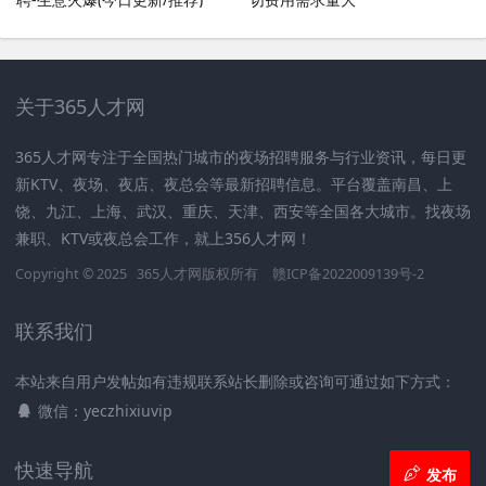
关于365人才网
365人才网专注于全国热门城市的夜场招聘服务与行业资讯，每日更
新KTV、夜场、夜店、夜总会等最新招聘信息。平台覆盖南昌、上
饶、九江、上海、武汉、重庆、天津、西安等全国各大城市。找夜场
兼职、KTV或夜总会工作，就上356人才网！
Copyright © 2025
365人才网
版权所有
赣ICP备2022009139号-2
联系我们
本站来自用户发帖如有违规联系站长删除或咨询可通过如下方式：
微信：yeczhixiuvip
快速导航
发布