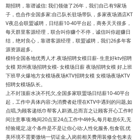
期招聘，靠谱诚信: 我们领做了26年，我们自己有9家场
子，也合作全国多家:自己队长驻场带队，多家夜场酒店KT
V夜总会联盟诚聘，日结薪10-40平台起，商务天天很多，
每天群里客源经理，联合叫你赚个不停，诚信叫你超赚日
结，绝对良心，靠谱客源经理，联盟诚聘，我们26多年客
源资源超多。
模特全国各地优秀人才.夜场招聘女模日薪- 生意好ktv招聘
女模 郑州夜场招聘女模- 女模场日薪 夜场招聘女模 好上班
下班早火爆地方女模场夜场KTV招聘女模 女模场夜场KTV
招聘女模场队长。
上不封顶薪水决不托欠,全国多家联盟场日结薪10-40平台
起，工作中具体内容:为消费者处理在KTV中遇到的问题,如
点唱,为顾客递纸巾帮客人斟酒,总而言之让顾客开心工作时
间注意事项:晚间20点至24点工作中4钟头,每月歇息6天,无
经验规定,这个条件是不是让你心动:人性化服务,包食宿,优
美环境不需要缴纳一切证金,入岗前相关费用装修全包来去