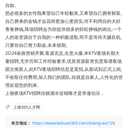
自如。
想必很多的女性既希望自己年轻貌美,又希望自己拥有财富,
自己挣来的金钱才会花得更放心更踏实,何不利用自的大好
青春挣钱,珠场招聘会为你提供很多的轻松挣钱的岗位,一个
人的改变源自于自我的一种积极进取,而不是等待天赐良机,
只要你自己努力勤奋,未来很期。
2O24各路营销齐聚,客源充足,生意火爆,本KTV夜场长期大
量招聘,无学历和工作经验要求,优质资源薪资负责靠谱夜场
团主推新人,此KTV夜场招聘信息是直招,从面试到正式上岗,
不收取任何费用,加入我们的团队,你就是自家人,人性化的管
理欢迎您的到来。
上饶夜场KTV招聘佳丽酒水促销唯才是举逢伯乐，
上饶365人才网
本文地址：
https://www.kehuan365.com/shangrao/129