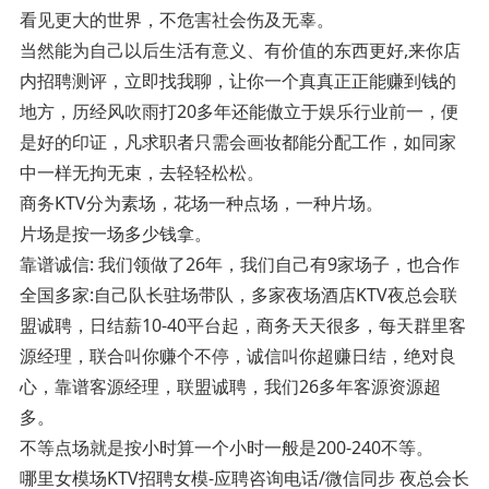
看见更大的世界，不危害社会伤及无辜。
当然能为自己以后生活有意义、有价值的东西更好,来你店
内招聘测评，立即找我聊，让你一个真真正正能赚到钱的
地方，历经风吹雨打20多年还能傲立于娱乐行业前一，便
是好的印证，凡求职者只需会画妆都能分配工作，如同家
中一样无拘无束，去轻轻松松。
商务KTV分为素场，花场一种点场，一种片场。
片场是按一场多少钱拿。
靠谱诚信: 我们领做了26年，我们自己有9家场子，也合作
全国多家:自己队长驻场带队，多家夜场酒店KTV夜总会联
盟诚聘，日结薪10-40平台起，商务天天很多，每天群里客
源经理，联合叫你赚个不停，诚信叫你超赚日结，绝对良
心，靠谱客源经理，联盟诚聘，我们26多年客源资源超
多。
不等点场就是按小时算一个小时一般是200-240不等。
哪里女模场KTV招聘女模-应聘咨询电话/微信同步 夜总会长