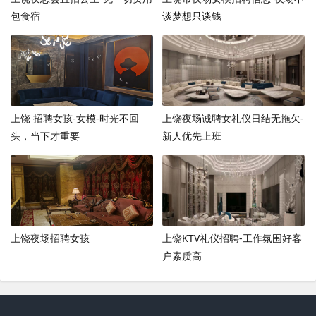
包食宿
谈梦想只谈钱
上饶 招聘女孩-女模-时光不回
上饶夜场诚聘女礼仪日结无拖欠-
头，当下才重要
新人优先上班
上饶夜场招聘女孩
上饶KTV礼仪招聘-工作氛围好客
户素质高